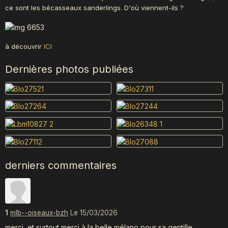
ce sont les bécasseaux sanderlings. D'où viennent-ils ?
à découvrir
ICI
Dernières photos publiées
derniers commentaires
1
mlb--oiseaux-bzh
Le 15/03/2026
merci, et surtout merci à la belle mélano pour sa gentille