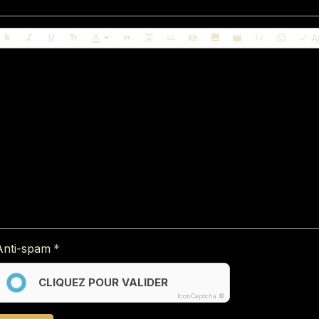
A
Anti-spam
CLIQUEZ POUR VALIDER
IconCaptcha ©