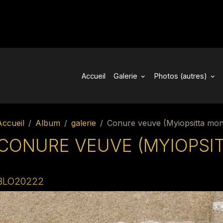
Accueil
Galerie
Photos (autres)
Accueil
Album
galerie
Conure veuve (Myiopsitta mo
CONURE VEUVE (MYIOPSI
BLO20222