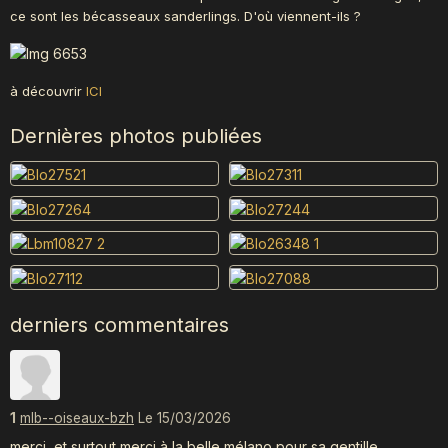
ce sont les bécasseaux sanderlings. D'où viennent-ils ?
à découvrir
ICI
Dernières photos publiées
derniers commentaires
1
mlb--oiseaux-bzh
Le 15/03/2026
merci, et surtout merci à la belle mélano pour sa gentille