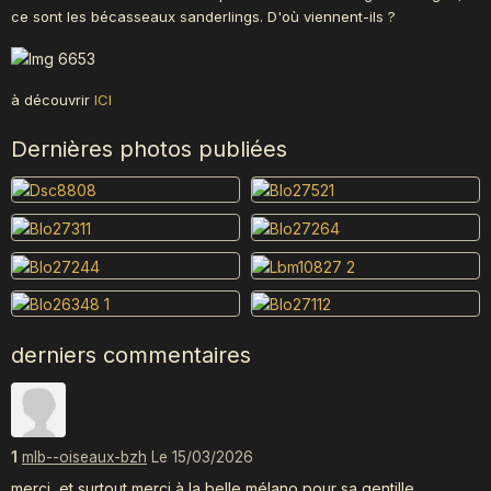
ce sont les bécasseaux sanderlings. D'où viennent-ils ?
à découvrir
ICI
Dernières photos publiées
derniers commentaires
1
mlb--oiseaux-bzh
Le 15/03/2026
merci, et surtout merci à la belle mélano pour sa gentille