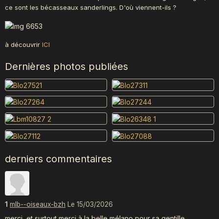
ce sont les bécasseaux sanderlings. D'où viennent-ils ?
à découvrir
ICI
Dernières photos publiées
derniers commentaires
1
mlb--oiseaux-bzh
Le 15/03/2026
merci, et surtout merci à la belle mélano pour sa gentille