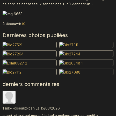
ce sont les bécasseaux sanderlings. D'où viennent-ils ?
à découvrir
ICI
Dernières photos publiées
derniers commentaires
1
mlb--oiseaux-bzh
Le 15/03/2026
merci, et surtout merci à la belle mélano pour sa gentille