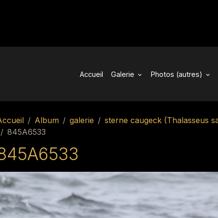
Accueil
Galerie
Photos (autres)
Accueil
Album
galerie
sterne caugeck (Thalasseus s
845A6533
845A6533