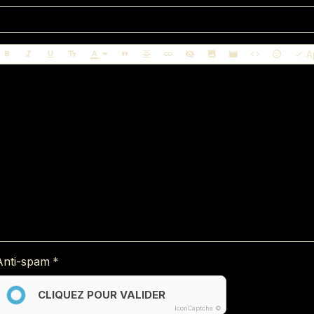
A
Anti-spam
CLIQUEZ POUR VALIDER
IconCaptcha ©